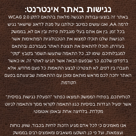
נגישות באתר אינטרנט:
באתר זה בוצעו עבודות הנגשה מלאות בהתאם לתקן WCAG 2.0
לרמה AA, ואנו עושים כמיטב יכולתנו על מנת לדאוג שיישאר נגיש
בכל זמן. בין אם אתם בעלי מוגבלות פיזית ובין אם לא, בממשק
הנגישות שלנו תוכלו למצוא את הטכנולוגיות המתאימות אשר
בעזרתן, תוכלו להתאים את תצוגת האתר בעבורכם, ובהתאם
למגבלותיכם. שימו לב, כל התאמה שתעשו תשמר בקובץ "קוקי"
בדפדפן שלכם, כך שבפעם הבאה אשר תגיעו לאתר זה, או כאשר
תעברו בין דפים, לא תצטרכו לבצע התאמות כל פעם מחדש, אלא
האתר יחכה לכם מראש מותאם ומוכן עם ההתאמות שביצעתם בפעם
הקודמת.
לנוחיותכם, בפתיח הממשק תמצאו כפתור "הפעלת נגישות בסיסית"
אשר יפעיל הגדרות בסיסיות כגון התאמה לקוראי מסך והתאמה לניווט
מקלדת, בלחיצה אחת ובאופן אוטומטי.
אנו מאמינים כי לכל אדם מגיע הזכות לחיות בכבוד, שוויון, נוחות
ועצמאות, ועל פי כן, הושקעו משאבים ומאמצים רבים בממשק