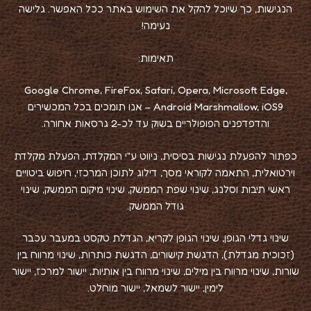
הנגישות, כך שיוכל להקל את השימוש באתר ככל האפשר. גלישה
נעימה!
תאימות:
Google Chrome, FireFox, Safari, Opera, Microsoft Edge,
Android Marshmallow, iOS9 – אנו תומכים בכל המכשירים
והדפדפנים הפופולריים בשוק עד לכ-2 גרסאות אחורה.
כפתור להפעלת נגישות בסיסית, ניווט ע"י המקלדת, הפעלת מקלדת
וירטואלית, התאמה לקוראי מסך, דילוג לתוכן המרכזי, חיפוש ביטויים
ראשי תיבות וסלנג, שינוי שפת הממשק, שינוי מיקום הממשק, שינוי
גודל הממשק.
שינוי גדלי הגופן, שינוי הגופן לקריא, הגדלת טקסט במעבר עכבר
(זכוכית מגדלת), הדגשת קישורים, הדגשת כותרות, שינוי מרווח בין
שורות, שינוי מרווח בין מילים, שינוי מרווח בין אותיות, יישור למרכז, יישור
לימין, יישור לשמאל, יישור מוחלט.