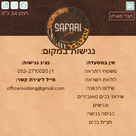
ויצמן 24, כ"ס
חברי מועדון
נגישות במקום:
אין במסעדה:
נציג נגישות:
משטחי התראה
דן ⁦052-2710020⁩
לולאת השראה
מייל ליצירת קשר:
שילוט הכוונה
officeavidang@gmail.com
שירותי נכים מאובזרים
ונגישים
כניסה נגישה
חניית נכים