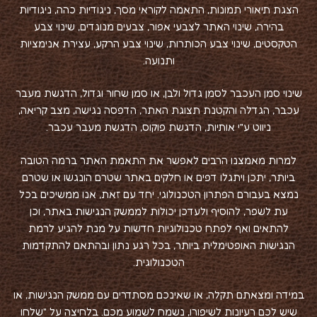
הצגת תיאורי תמונות, התאמה לקוראי מסך, ניגודיות כהה, ניגודיות
בהירה, שינוי האתר לצבעי אפור, צבעים מנוגדים, שינוי צבע
הטקסטים, שינוי צבע הכותרות, שינוי צבע הרקע, עצירת אנימציות
ותנועה.
שינוי סמן העכבר לסמן גדול ולבן, או סמן שחור וגדול, הדגשת מעבר
עכבר, הגדלה והקטנת תצוגת האתר, הדפסה נגישה, מצב קריאה,
ניווט ע"י אותיות, הדגשת פוקוס, הדגשת מעבר עכבר.
למרות מאמצנו הרבים לאפשר את התאמת האתר ברמה הטובה
ביותר, יתכן ויתגלו דפים או חלקים באתר שטרם הונגשו או שטרם
נמצא בעבורם הפתרון הטכנולוגי. יחד עם זאת, אנו ממשיכים בכל
עת לשפר, להוסיף ולעדכן יכולות לממשק הנגישות באתר, וכן
להתאים ואף לפתח טכנולוגיות חדשות על מנת להגיע לרמת
הנגישות האופטימלית ביותר, בכל רגע נתון ובהתאם להתקדמות
הטכנולוגית.
במידה ומצאתם תקלה, או שאינכם מסתדרים עם ממשק הנגישות, או
שיש לכם רעיונות לשיפורו, נשמח לשמוע מכם. בלחיצה על "שלחו